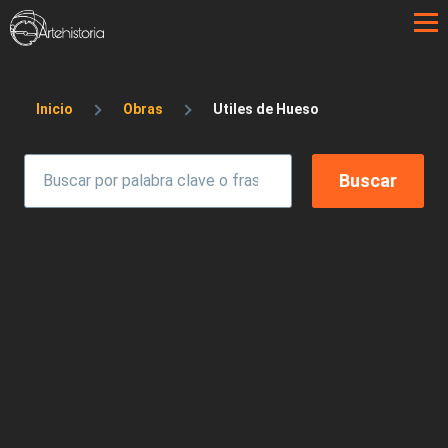
Pasar al contenido principal
Sobrescribir enlaces de ayuda a la 
Inicio
Obras
Utiles de Hueso