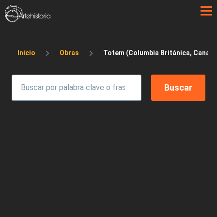
Pasar al contenido principal
Sobrescribir enlaces de ayuda a la 
Inicio
Obras
Totem (Columbia Británica, Canadá