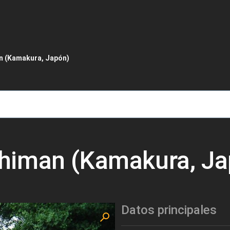
de ayuda a la navegación
 (Kamakura, Japón)
himan (Kamakura, Ja
Datos principales