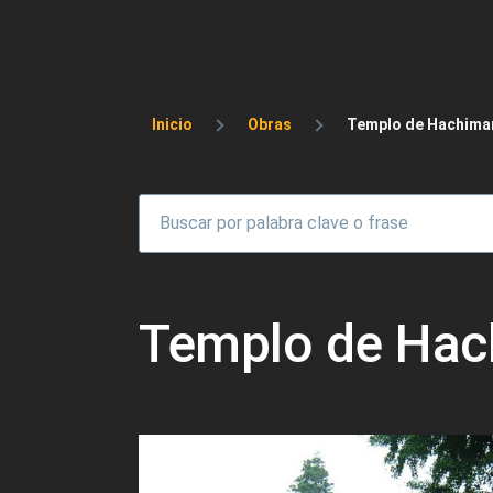
Sobrescribir enlaces 
Inicio
Obras
Templo de Hachiman
Templo de Hac