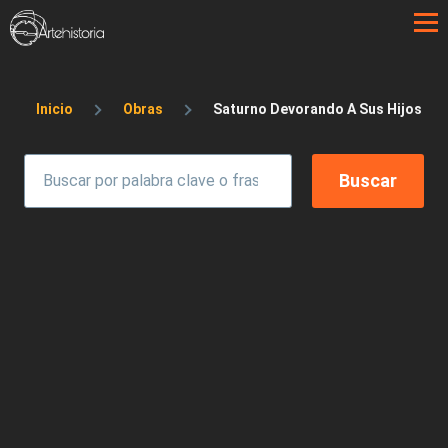
Pasar al contenido principal
Sobrescribir enlaces de ayuda a la 
Inicio
Obras
Saturno Devorando A Sus Hijos