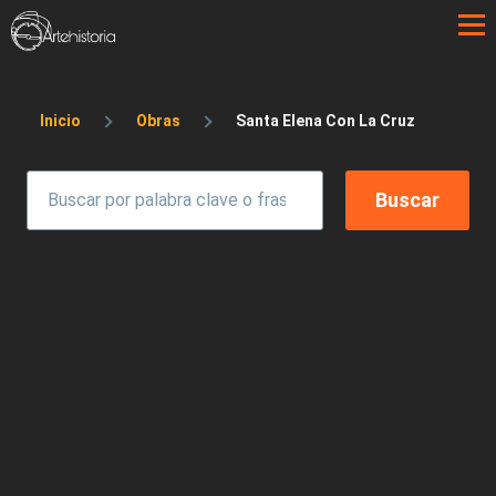
Pasar al contenido principal
Sobrescribir enlaces de ayuda a la 
Inicio
Obras
Santa Elena Con La Cruz