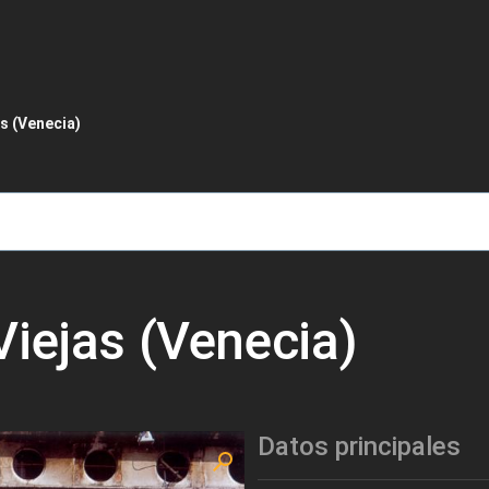
de ayuda a la navegación
s (Venecia)
Viejas (Venecia)
Datos principales