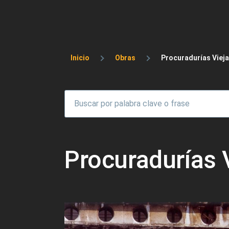
Sobrescribir enlaces 
Inicio
Obras
Procuradurías Vieja
Procuradurías 