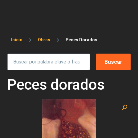
Sobrescribir enlaces de ayuda a la 
Inicio
Obras
Peces Dorados
Peces dorados