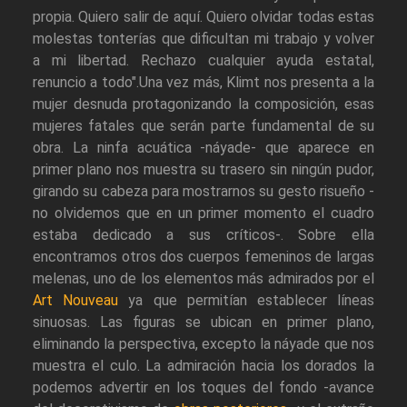
propia. Quiero salir de aquí. Quiero olvidar todas estas
molestas tonterías que dificultan mi trabajo y volver
a mi libertad. Rechazo cualquier ayuda estatal,
renuncio a todo".Una vez más, Klimt nos presenta a la
mujer desnuda protagonizando la composición, esas
mujeres fatales que serán parte fundamental de su
obra. La ninfa acuática -náyade- que aparece en
primer plano nos muestra su trasero sin ningún pudor,
girando su cabeza para mostrarnos su gesto risueño -
no olvidemos que en un primer momento el cuadro
estaba dedicado a sus críticos-. Sobre ella
encontramos otros dos cuerpos femeninos de largas
melenas, uno de los elementos más admirados por el
Art Nouveau
ya que permitían establecer líneas
sinuosas. Las figuras se ubican en primer plano,
eliminando la perspectiva, excepto la náyade que nos
muestra el culo. La admiración hacia los dorados la
podemos advertir en los toques del fondo -avance