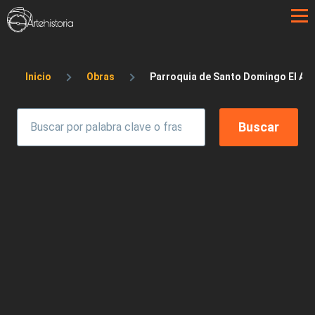
Pasar al contenido principal
Sobrescribir enlaces de ayuda a la 
Inicio
Obras
Parroquia de Santo Domingo El Ant