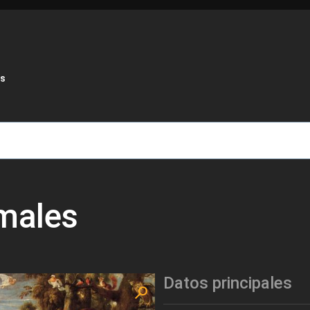
de ayuda a la navegación
es
imales
Datos principales