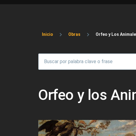
Sobrescribir enlaces 
Inicio
Obras
Orfeo y Los Animal
Orfeo y los An