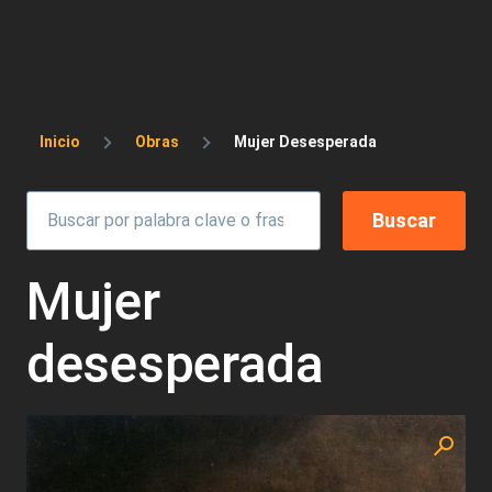
Sobrescribir enlaces de ayuda a la 
Inicio
Obras
Mujer Desesperada
Mujer
desesperada