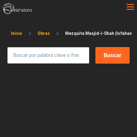
Pasar al contenido principal
Sobrescribir enlaces de ayuda a la 
Inicio
Obras
Mezquita Masjid-i-Shah (Isfahan). 