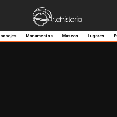
ncipal
rsonajes
Monumentos
Museos
Lugares
E