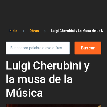
Sobrescribir enlaces de ayuda a la 
Inicio
Obras
Luigi Cherubini y La Musa de La Mú
Luigi Cherubini y
la musa de la
Música