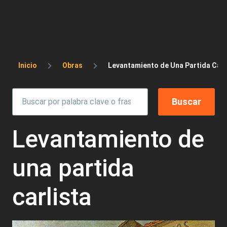
Sobrescribir enlaces de ayuda a la 
Inicio
Obras
Levantamiento de Una Partida Carl
Levantamiento de
una partida
carlista