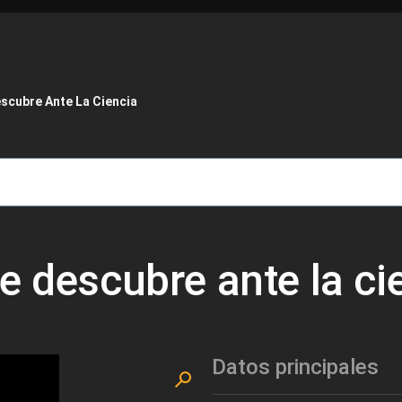
de ayuda a la navegación
scubre Ante La Ciencia
e descubre ante la ci
Datos principales