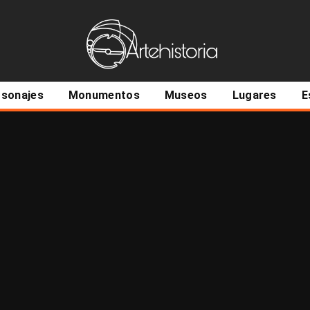
ncipal
rsonajes
Monumentos
Museos
Lugares
E