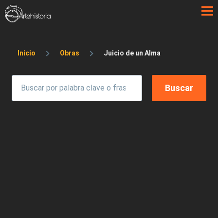
Pasar al contenido principal
Sobrescribir enlaces de ayuda a la 
Inicio
Obras
Juicio de un Alma