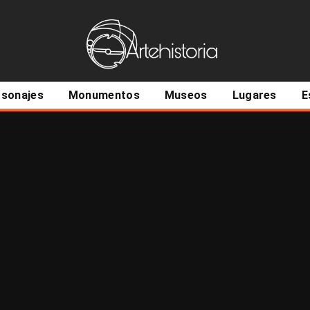
ncipal
rsonajes
Monumentos
Museos
Lugares
E