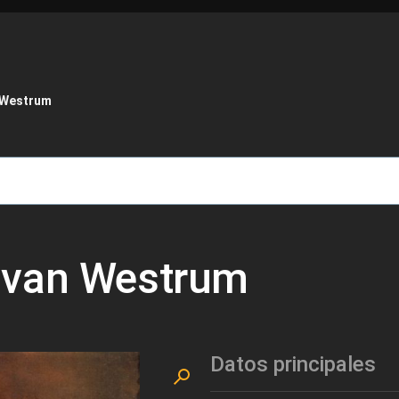
de ayuda a la navegación
 Westrum
 van Westrum
Datos principales