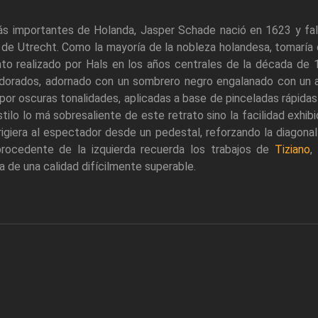
ás importantes de Holanda, Jasper Schade nació en 1623 y fallec
e Utrecht. Como la mayoría de la nobleza holandesa, tomaría
o realizado por Hals en los años centrales de la década de 
y dorados, adornado con un sombrero negro engalanado con un 
por oscuras tonalidades, aplicadas a base de pinceladas rápidas
ilo lo má sobresaliente de este retrato sino la facilidad exhibi
igiera al espectador desde un pedestal, reforzando la diagonal
 procedente de la izquierda recuerda los trabajos de
Tiziano
,
a de una calidad difícilmente superable.