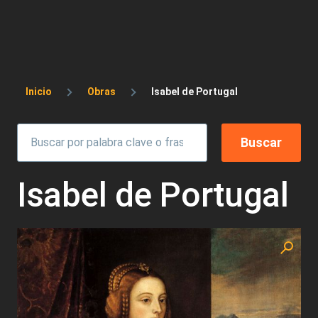
Sobrescribir enlaces de ayuda a la 
Inicio
Obras
Isabel de Portugal
Isabel de Portugal