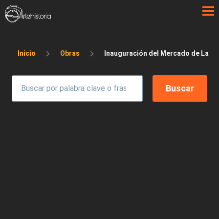
Pasar al contenido principal
Sobrescribir enlaces de ayuda a la 
Inicio
Obras
Inauguración del Mercado de La C