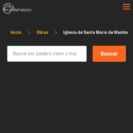
Pasar al contenido principal
Sobrescribir enlaces de ayuda a la 
Inicio
Obras
Iglesia de Santa María de Wamba (V