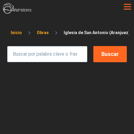
Pasar al contenido principal
Sobrescribir enlaces de ayuda a la 
Inicio
Obras
Iglesia de San Antonio (Aranjuez)