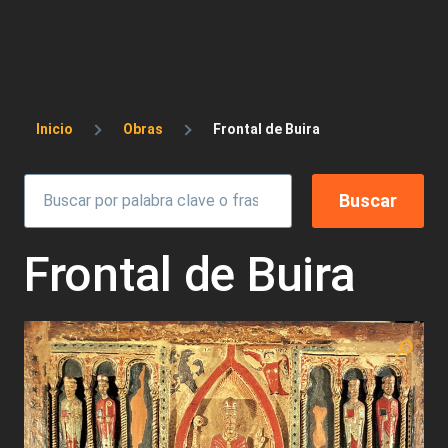
Sobrescribir enlaces de ayuda a la 
Inicio
Obras
Frontal de Buira
Frontal de Buira