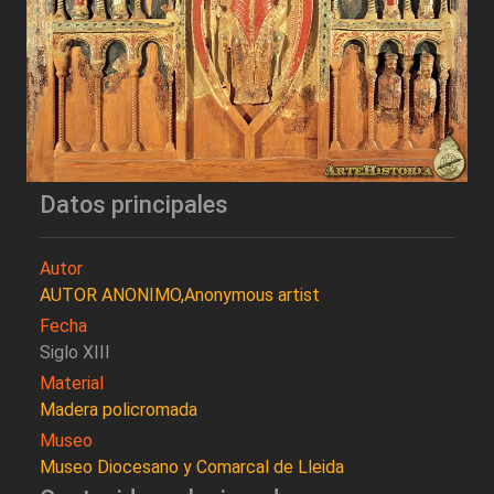
Datos principales
Autor
AUTOR ANONIMO,Anonymous artist
Fecha
Siglo XIII
Material
Madera policromada
Museo
Museo Diocesano y Comarcal de Lleida