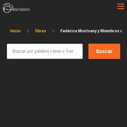
Pasar al contenido principal
Sobrescribir enlaces de ayuda a la 
Inicio
Obras
Federica Montseny y Miembros de L