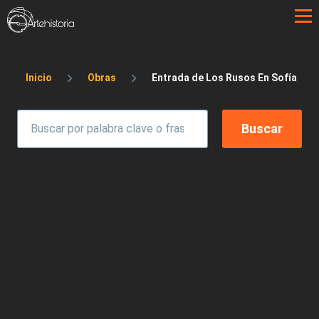
Pasar al contenido principal
Sobrescribir enlaces de ayuda a la 
Inicio
Obras
Entrada de Los Rusos En Sofía