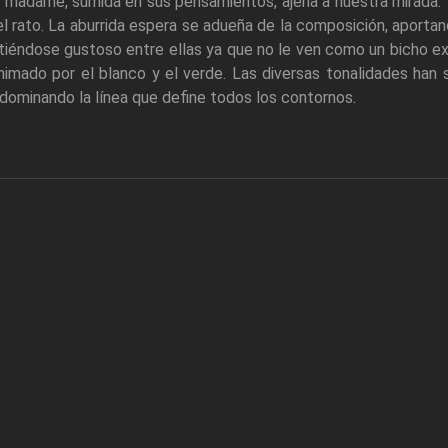
a madame, sumida en sus pensamientos, ajena a nuestra mirada. Tr
 el rato. La aburrida espera se adueña de la composición, aport
tiéndose gustoso entre ellas ya que no le ven como un bicho ex
nimado por el blanco y el verde. Las diversas tonalidades han s
dominando la línea que define todos los contornos.