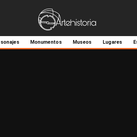
ncipal
rsonajes
Monumentos
Museos
Lugares
E