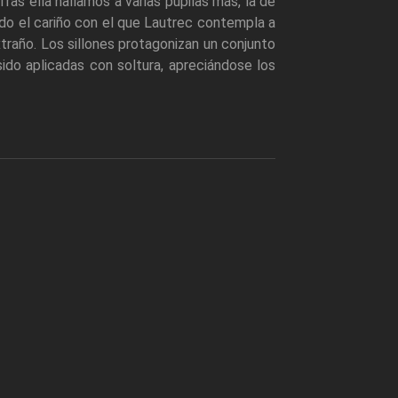
as ella hallamos a varias pupilas más, la de
ando el cariño con el que Lautrec contempla a
traño. Los sillones protagonizan un conjunto
ido aplicadas con soltura, apreciándose los