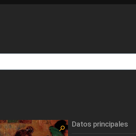
de ayuda a la navegación
Datos principales