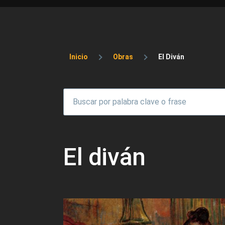
Sobrescribir enlaces 
Inicio
Obras
El Diván
El diván