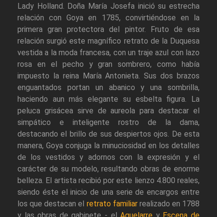
Lady Holland. Doña María Josefa inició su estrecha
relación con Goya en 1785, convirtiéndose en la
primera gran protectora del pintor. Fruto de esa
relación surgió este magnífico retrato de la Duquesa
vestida a la moda francesa, con un traje azul con lazo
rosa en el pecho y gran sombrero, como había
impuesto la reina María Antonieta. Sus dos brazos
enguantados portan un abanico y una sombrilla,
haciendo aun más elegante su esbelta figura. La
peluca grisácea sirve de aureola para destacar el
simpático e inteligente rostro de la dama,
destacando el brillo de sus despiertos ojos. De esta
manera, Goya conjuga la minuciosidad en los detalles
de los vestidos y adornos con la expresión y el
carácter de su modelo, resultando obras de enorme
belleza. El artista recibió por este lienzo 4.800 reales,
siendo éste el inicio de una serie de encargos entre
los que destacan el
retrato familiar
realizado en 1788
y las obras de gabinete - el
Aquelarre
y
Escena de