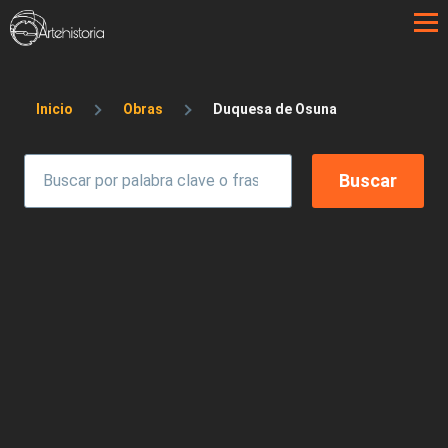
Pasar al contenido principal
Sobrescribir enlaces de ayuda a la 
Inicio
Obras
Duquesa de Osuna