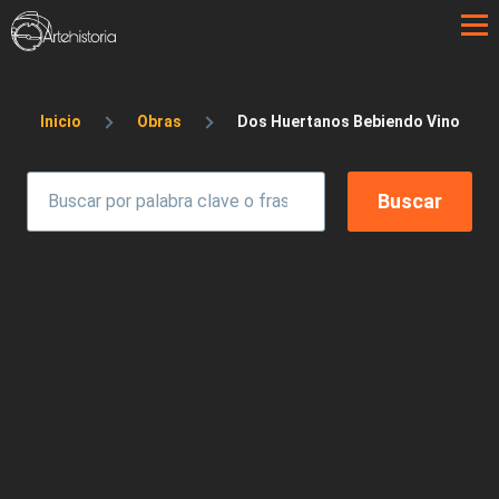
Pasar al contenido principal
Sobrescribir enlaces de ayuda a la 
Inicio
Obras
Dos Huertanos Bebiendo Vino