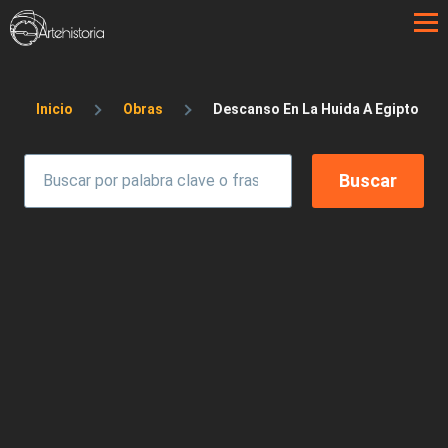
Pasar al contenido principal
Sobrescribir enlaces de ayuda a la 
Inicio
Obras
Descanso En La Huida A Egipto