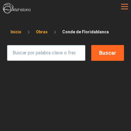
Pasar al contenido principal
Sobrescribir enlaces de ayuda a la 
Inicio
Obras
Conde de Floridablanca