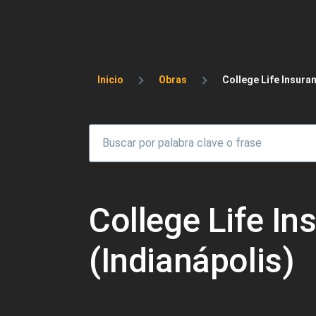
Sobrescribir enlaces 
Inicio
Obras
College Life Insura
College Life I
(Indianápolis)