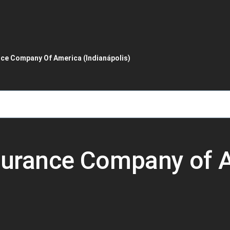
de ayuda a la navegación
nce Company Of America (Indianápolis)
nsurance Company of 