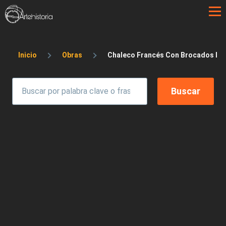
Pasar al contenido principal
Sobrescribir enlaces de ayuda a la 
Inicio
Obras
Chaleco Francés Con Brocados En 