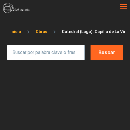
Pasar al contenido principal
Sobrescribir enlaces de ayuda a la 
Inicio
Obras
Catedral (Lugo). Capilla de La Vir