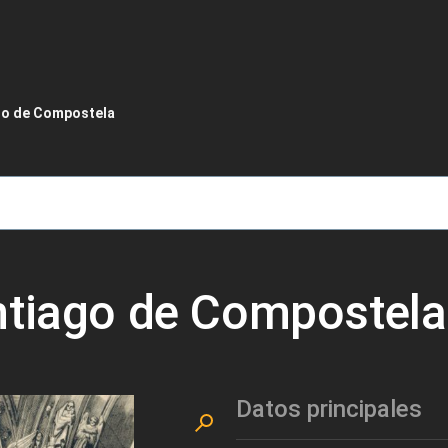
de ayuda a la navegación
go de Compostela
ntiago de Compostela
Datos principales