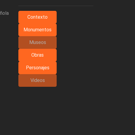
añola
Contexto
Monumentos
Museos
Obras
Personajes
Videos