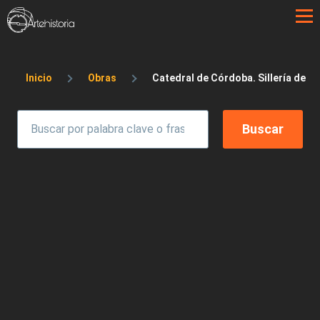
Pasar al contenido principal
Sobrescribir enlaces de ayuda a la 
Inicio
Obras
Catedral de Córdoba. Sillería de C