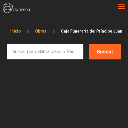
Pasar al contenido principal
Sobrescribir enlaces de ayuda a la 
Inicio
Obras
Caja Funeraria del Príncipe Juan