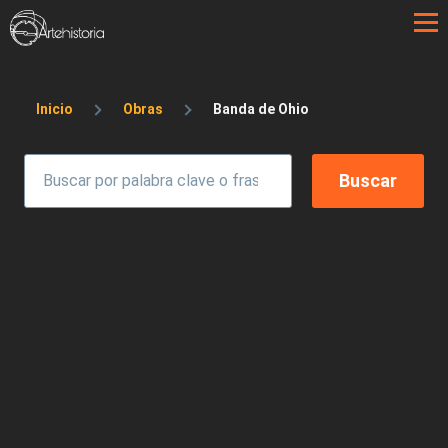
Pasar al contenido principal
Sobrescribir enlaces de ayuda a la 
Inicio
Obras
Banda de Ohio