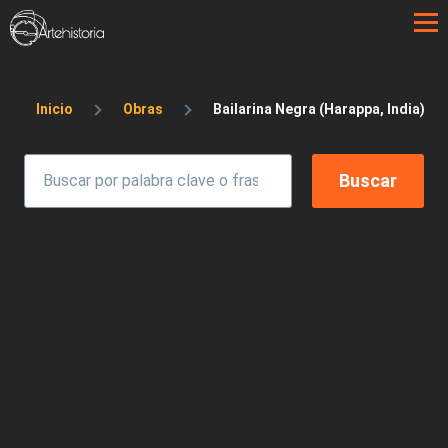
Pasar al contenido principal
Sobrescribir enlaces de ayuda a la 
Inicio
Obras
Bailarina Negra (Harappa, India)