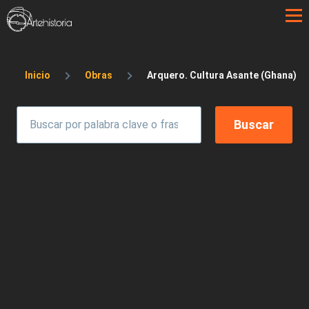
Pasar al contenido principal
Sobrescribir enlaces de ayuda a la 
Inicio
Obras
Arquero. Cultura Asante (Ghana)