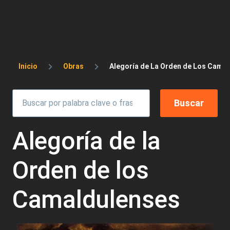
Sobrescribir enlaces de ayuda a la 
Inicio
Obras
Alegoría de La Orden de Los Cama
Alegoría de la
Orden de los
Camaldulenses