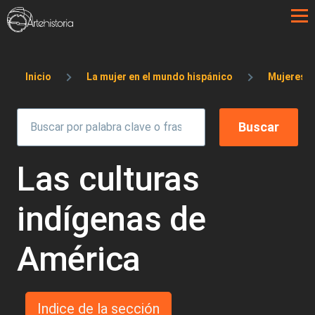
Pasar al contenido principal
Sobrescribir enlaces de ayuda a la 
Inicio
La mujer en el mundo hispánico
Mujeres en
Las culturas
indígenas de
América
Indice de la sección