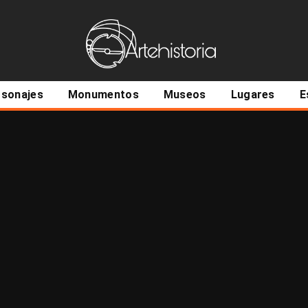
ncipal
rsonajes
Monumentos
Museos
Lugares
E