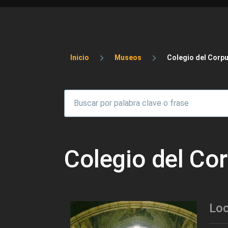
Sobrescribir enlaces 
Inicio
Museos
Colegio del Corpus
Colegio del Cor
Loc