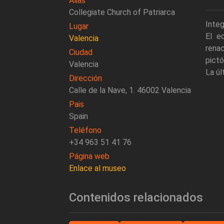
Alias
Collegiate Church of Patriarca
Integ
Lugar
El e
Valencia
renac
Ciudad
pictó
Valencia
La ú
Dirección
Calle de la Nave, 1. 46002 Valencia
Pais
Spain
Teléfono
+34 963 51 41 76
Página web
Enlace al museo
Contenidos relacionados