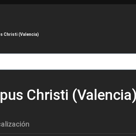
de ayuda a la navegación
 Christi (Valencia)
pus Christi (Valencia
alización