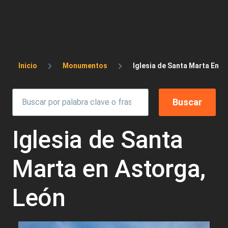
Sobrescribir enlaces de ayuda a la 
Inicio
Monumentos
Iglesia de Santa Marta En A
Iglesia de Santa
Marta en Astorga,
León