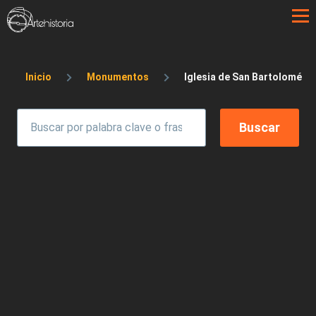
Pasar al contenido principal
Sobrescribir enlaces de ayuda a la 
Inicio
Monumentos
Iglesia de San Bartolomé En