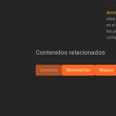
Asto
ellos
en el
los p
cofra
Contenidos relacionados
Contexto
Monumentos
Museos