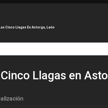
de ayuda a la navegación
Las Cinco Llagas En Astorga, León
 Cinco Llagas en Ast
alización