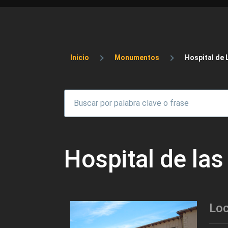
Sobrescribir enlaces 
Inicio
Monumentos
Hospital de 
Hospital de las
Loc