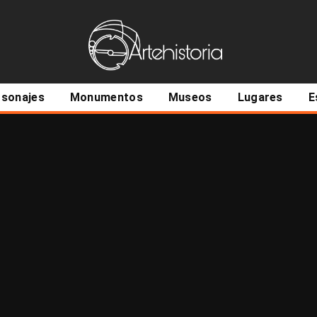
ncipal
rsonajes
Monumentos
Museos
Lugares
E