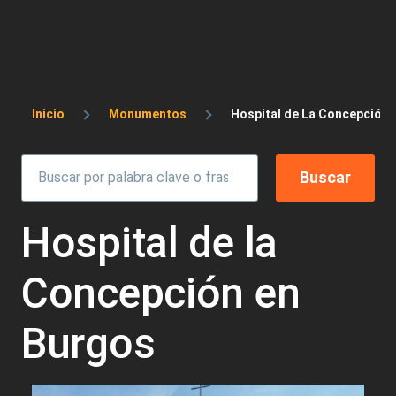
Sobrescribir enlaces de ayuda a la 
Inicio
Monumentos
Hospital de La Concepción 
Hospital de la
Concepción en
Burgos