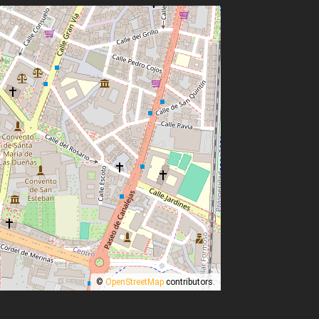
©
OpenStreetMap
contributors.