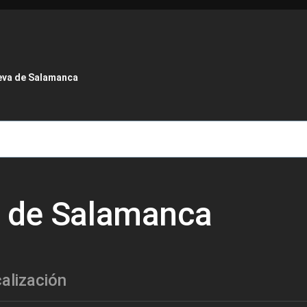
de ayuda a la navegación
eva de Salamanca
a de Salamanca
alización