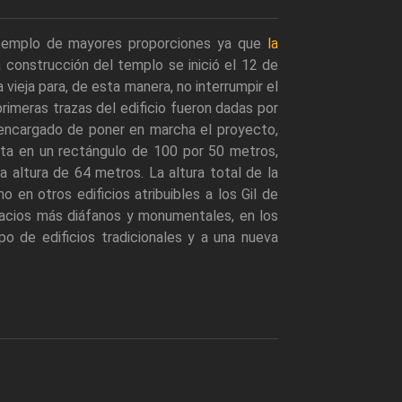
 templo de mayores proporciones ya que
la
 construcción del templo se inició el 12 de
 vieja para, de esta manera, no interrumpir el
rimeras trazas del edificio fueron dadas por
encargado de poner en marcha el proyecto,
rita en un rectángulo de 100 por 50 metros,
a altura de 64 metros. La altura total de la
en otros edificios atribuibles a los Gil de
pacios más diáfanos y monumentales, en los
po de edificios tradicionales y a una nueva