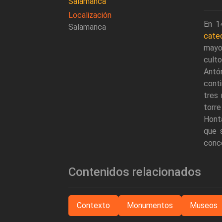
Salamanca
Localización
En 1
Salamanca
cate
mayo
culto
Antó
conti
tres 
torre
Hont
que s
conc
Contenidos relacionados
Contexto
Monumentos
Museos