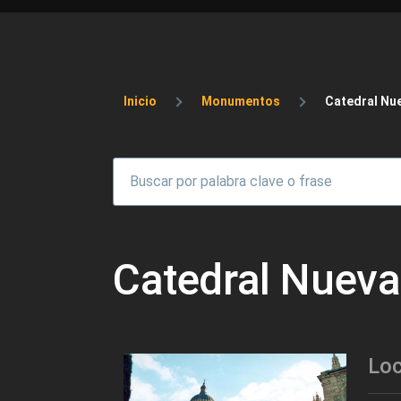
Sobrescribir enlaces 
Inicio
Monumentos
Catedral Nu
Catedral Nuev
Loc