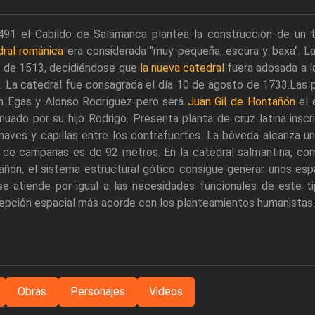
491 el Cabildo de Salamanca plantea la construcción de un
dral románica
era considerada "muy pequeña, escura y baxa". La
 de 1513, decidiéndose que
la nueva catedral
fuera adosada a la
. La catedral fue consagrada el día 10 de agosto de 1733.Las p
n Egas y Alonso Rodríguez pero será
Juan Gil de Hontañón
el 
nuado por su hijo Rodrigo. Presenta planta de cruz latina insc
naves y capillas entre los contrafuertes. La bóveda alcanza un
 de campanas es de 92 metros. En la catedral salmantina, como 
añón, el sistema estructural gótico consigue generar unos es
e atiende por igual a las necesidades funcionales de este ti
epción espacial más acorde con los planteamientos humanistas.
Obras
Personajes
Videos