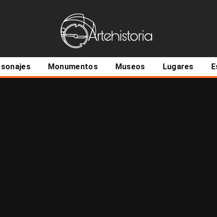
ncipal
rsonajes
Monumentos
Museos
Lugares
E