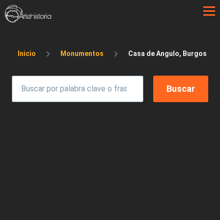
Pasar al contenido principal
Sobrescribir enlaces de ayuda a la 
Inicio
Monumentos
Casa de Angulo, Burgos