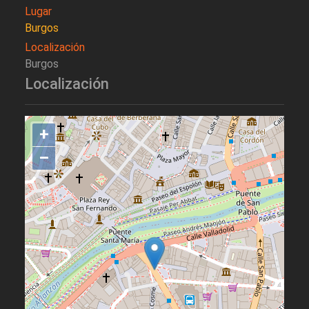
Lugar
Burgos
Localización
Burgos
Localización
+
–