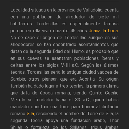
Localidad situada en la provincia de Valladolid, cuenta
con una población de alrededor de siete mil
habitantes. Tordesillas es especialmente famosa
porque en ella vivió durante 46 años
Juana la Loca
.
No se sabe el origen de Tordesillas aunque en sus
alrededores se han encontrado asentamientos que
datan de la segunda Edad del Hierro; es probable que
en sus cuevas se asentaran poblaciones íberas y
celtas entre los siglos V-III a.C. Según las últimas
teorías, Tordesillas sería la antigua ciudad vaccea de
Sarabis; otros piensan que era Acontia. Su origen
también ha dado lugar a tres teorías, la primera afirma
que data de época romana, siendo Quinto Cecilio
Metelo su fundador hacia el 83 a.C., quien habría
mandado construir una torre para honrar al dictador
romano
Sila
, recibiendo el nombre de Torre de Sila; la
segunda teoría apoya una fundación árabe, Thor
Shilah o fortaleza de los Shilanes, tribus árabes