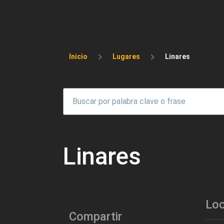
Sobrescribir enlaces 
Inicio
Lugares
Linares
Linares
Loc
Compartir