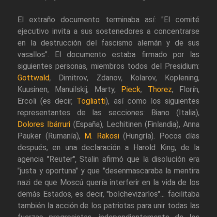
El extraño documento terminaba así: "El comité
ejecutivo invita a sus sostenedores a concentrarse
en la destrucción del fascismo alemán y de sus
vasallos". El documento estaba firmado por las
siguientes personas, miembros todos del Presidium:
Gottwald
, Dimitrov, Zdanov, Kolarov, Koplening,
Kuusinen, Manuilskij, Marty,
Pieck
,
Thorez
, Florín,
Ercoli (es decir,
Togliatti
), así como los siguientes
representantes de las secciones: Biano (Italia),
Dolores Ibárruri
(España), Lechitinen (Finlandia), Anna
Pauker (Rumanía),
M. Rakosi
(Hungría). Pocos días
después, en una declaración a Harold King, de la
agencia "Reuter", Stalin afirmó que la disolución era
"justa y oportuna" y que "desenmascaraba la mentira
nazi de que Moscú quería interferir en la vida de los
demás Estados, es decir, "bolchevizarlos"... facilitaba
también la acción de los patriotas para unir todas las